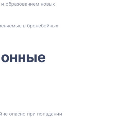
 и образованием новых
именяемые в бронебойных
ионные
йне опасно при попадании