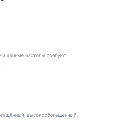
 очищенные изотопы требуют
.
богащённый, высокообогащённый,