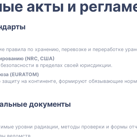
ые акты и реглам
ндарты
е правила по хранению, перевозке и переработке уран
лированию (NRC, США)
 безопасности в пределах своей юрисдикции.
оюза (EURATOM)
защиту на континенте, формируют обязывающие нормы
нальные документы
имые уровни радиации, методы проверки и формы отч
зы ведомств