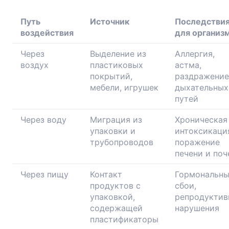
Путь
Источник
Последстви
воздействия
для организ
Через
Выделение из
Аллергия,
воздух
пластиковых
астма,
покрытий,
раздражение
мебели, игрушек
дыхательных
путей
Через воду
Миграция из
Хроническая
упаковки и
интоксикаци
трубопроводов
поражение
печени и поч
Через пищу
Контакт
Гормональн
продуктов с
сбои,
упаковкой,
репродуктив
содержащей
нарушения
пластификаторы