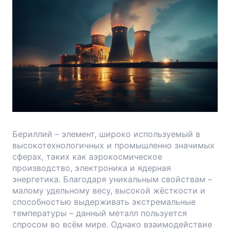
Бериллий – элемент, широко используемый в
высокотехнологичных и промышленно значимых
сферах, таких как аэрокосмическое
производство, электроника и ядерная
энергетика. Благодаря уникальным свойствам –
малому удельному весу, высокой жёсткости и
способностью выдерживать экстремальные
температуры – данный металл пользуется
спросом во всём мире. Однако взаимодействие