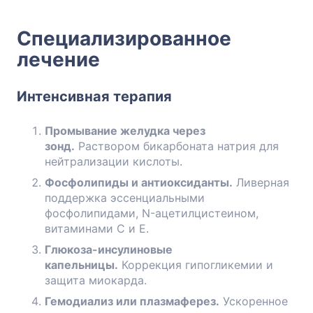
Специализированное
лечение
Интенсивная терапия
Промывание желудка через
зонд.
Раствором бикарбоната натрия для
нейтрализации кислоты.
Фосфолипиды и антиоксиданты.
Ливерная
поддержка эссенциальными
фосфолипидами, N-ацетилцистеином,
витаминами C и E.
Глюкоза-инсулиновые
капельницы.
Коррекция гипогликемии и
защита миокарда.
Гемодиализ или плазмаферез.
Ускоренное