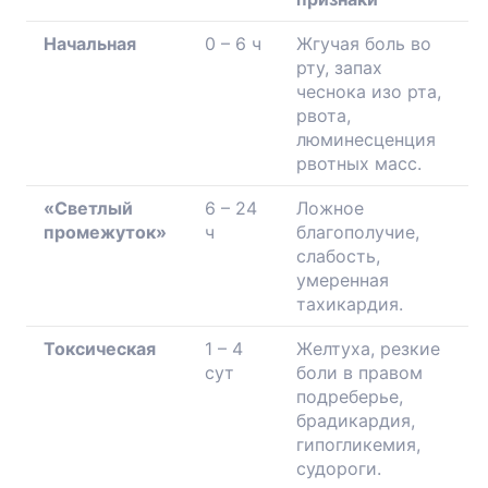
Начальная
0 – 6 ч
Жгучая боль во
рту, запах
чеснока изо рта,
рвота,
люминесценция
рвотных масс.
«Светлый
6 – 24
Ложное
промежуток»
ч
благополучие,
слабость,
умеренная
тахикардия.
Токсическая
1 – 4
Желтуха, резкие
сут
боли в правом
подреберье,
брадикардия,
гипогликемия,
судороги.